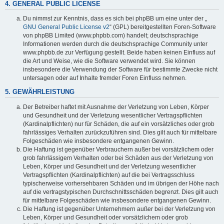
4. GENERAL PUBLIC LICENSE
Du nimmst zur Kenntnis, dass es sich bei phpBB um eine unter der „
GNU General Public License v2
“ (GPL) bereitgestellten Foren-Software
von phpBB Limited (www.phpbb.com) handelt; deutschsprachige
Informationen werden durch die deutschsprachige Community unter
www.phpbb.de zur Verfügung gestellt. Beide haben keinen Einfluss auf
die Art und Weise, wie die Software verwendet wird. Sie können
insbesondere die Verwendung der Software für bestimmte Zwecke nicht
untersagen oder auf Inhalte fremder Foren Einfluss nehmen.
5. GEWÄHRLEISTUNG
Der Betreiber haftet mit Ausnahme der Verletzung von Leben, Körper
und Gesundheit und der Verletzung wesentlicher Vertragspflichten
(Kardinalpflichten) nur für Schäden, die auf ein vorsätzliches oder grob
fahrlässiges Verhalten zurückzuführen sind. Dies gilt auch für mittelbare
Folgeschäden wie insbesondere entgangenen Gewinn.
Die Haftung ist gegenüber Verbrauchern außer bei vorsätzlichem oder
grob fahrlässigem Verhalten oder bei Schäden aus der Verletzung von
Leben, Körper und Gesundheit und der Verletzung wesentlicher
Vertragspflichten (Kardinalpflichten) auf die bei Vertragsschluss
typischerweise vorhersehbaren Schäden und im übrigen der Höhe nach
auf die vertragstypischen Durchschnittsschäden begrenzt. Dies gilt auch
für mittelbare Folgeschäden wie insbesondere entgangenen Gewinn.
Die Haftung ist gegenüber Unternehmern außer bei der Verletzung von
Leben, Körper und Gesundheit oder vorsätzlichem oder grob