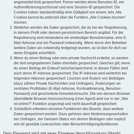
angemeldet bist) gespeichert. Ferner werden deine Benutzer-ID, ein
Authentifizierungsschlüssel und eine Session-ID gespeichert. Die
Cookies haben standardmäßig eine Gültigkeit von einem Jahr. Alle
Cookies kannst du jederzeit über die Funktion „Alle Cookies löschen“
löschen.
Weiterhin werden die Daten gespeichert, die du bei der Registrierung,
in deinem Profil oder deinem persönlichem Bereich angibst. Für die
Registrierung sind mindestens ein eindeutiger Benutzername, eine E-
Mail-Adresse und ein Passwort notwendig. Wenn durch den Betreiber
weitere Daten als notwendig festgelegt wurden, so ist dies für dich vor
deren Eingabe ersichtlich.
Wenn du einen Beitrag oder eine private Nachricht erstellst, so werden
die dort eingegebenen Daten ebenfalls gespeichert. Gleiches gilt, wenn
du einen Beitrag als Entwurf zwischenspeicherst. In diesen Fällen wird
auch deine IP-Adresse gespeichert. Die IP-Adresse wird weiterhin bei
folgenden Aktionen gespeichert: Löschen und Ändern von Beiträgen
(dazu zählen Private Nachrichten und Umfragen), Änderungen an
zentralen Profildaten (E-Mail-Adresse, Kontoaktivierung, Benutzer-
Passwort) und gescheiterte Anmeldeversuche. Die von deinem Browser
übermittelte Browser-Kennzeichnung (User Agent) wird nur in der „Wer
ist online?“-Funktion angezeigt und nicht dauerhaft gespeichert.
Schließlich erfordern einzelne Funktionen des Boards, dass weitere
Daten gespeichert werden. Dazu gehören dein Abstimmungsverhalten
bei Umfragen, der Gelesen-Status von deinen Beiträgen oder explizit
von dir gesetzte Lesezeichen oder Benachrichtigungsfunktionen.
Dein Passwort wird mit einer Einwege-Verschlüsselung (Hash)