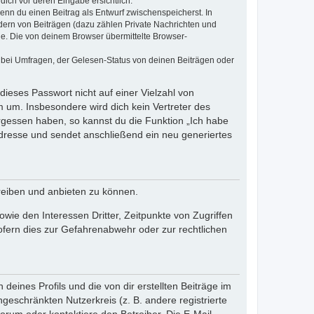
dich vor deren Eingabe ersichtlich.
wenn du einen Beitrag als Entwurf zwischenspeicherst. In
dern von Beiträgen (dazu zählen Private Nachrichten und
e. Die von deinem Browser übermittelte Browser-
 bei Umfragen, der Gelesen-Status von deinen Beiträgen oder
dieses Passwort nicht auf einer Vielzahl von
 um. Insbesondere wird dich kein Vertreter des
ergessen haben, so kannst du die Funktion „Ich habe
resse und sendet anschließend ein neu generiertes
reiben und anbieten zu können.
ie den Interessen Dritter, Zeitpunkte von Zugriffen
fern dies zur Gefahrenabwehr oder zur rechtlichen
eines Profils und die von dir erstellten Beiträge im
ngeschränkten Nutzerkreis (z. B. andere registrierte