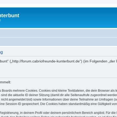
nterbunt
!
ng
rbunt“ („http://forum.cabriofreunde-kunterbunt.de“) (im Folgenden „der
ammelt:
s Boards mehrere Cookies. Cookies sind kleine Textdateien, die dein Browser als
 sind die aktuelle ID deiner Sitzung (damit dir alle Seitenaufrufe zugeordnet werd
u nicht angemeldet bist) sowie Informationen über deine Teilnahme an Umfragen (s
eine Session-ID gespeichert. Die Cookies haben standardmäßig eine Gültigkeit von 
Registrierung, in deinem Profil oder deinem persönlichem Bereich angibst. Für di