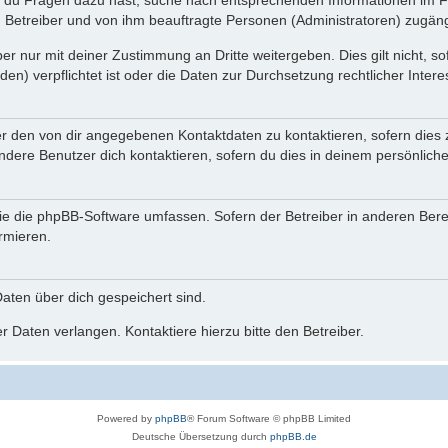
n du Fragen dazu hast, suche nach entsprechenden Informationen im Fo
n Betreiber und von ihm beauftragte Personen (Administratoren) zugäng
r nur mit deiner Zustimmung an Dritte weitergeben. Dies gilt nicht, s
n) verpflichtet ist oder die Daten zur Durchsetzung rechtlicher Interes
er den von dir angegebenen Kontaktdaten zu kontaktieren, sofern dies 
andere Benutzer dich kontaktieren, sofern du dies in deinem persönliche
, die die phpBB-Software umfassen. Sofern der Betreiber in anderen Be
ormieren.
 Daten über dich gespeichert sind.
 Daten verlangen. Kontaktiere hierzu bitte den Betreiber.
Powered by
phpBB
® Forum Software © phpBB Limited
Deutsche Übersetzung durch
phpBB.de