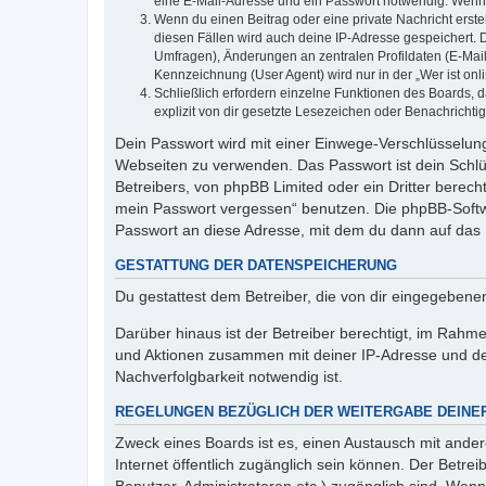
eine E-Mail-Adresse und ein Passwort notwendig. Wenn du
Wenn du einen Beitrag oder eine private Nachricht erste
diesen Fällen wird auch deine IP-Adresse gespeichert. 
Umfragen), Änderungen an zentralen Profildaten (E-Mai
Kennzeichnung (User Agent) wird nur in der „Wer ist onl
Schließlich erfordern einzelne Funktionen des Boards,
explizit von dir gesetzte Lesezeichen oder Benachrichti
Dein Passwort wird mit einer Einwege-Verschlüsselung 
Webseiten zu verwenden. Das Passwort ist dein Schlü
Betreibers, von phpBB Limited oder ein Dritter berec
mein Passwort vergessen“ benutzen. Die phpBB-Softw
Passwort an diese Adresse, mit dem du dann auf das 
GESTATTUNG DER DATENSPEICHERUNG
Du gestattest dem Betreiber, die von dir eingegeben
Darüber hinaus ist der Betreiber berechtigt, im Rahm
und Aktionen zusammen mit deiner IP-Adresse und de
Nachverfolgbarkeit notwendig ist.
REGELUNGEN BEZÜGLICH DER WEITERGABE DEINE
Zweck eines Boards ist es, einen Austausch mit andere
Internet öffentlich zugänglich sein können. Der Betrei