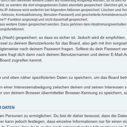
rch den Betreiber weitere Daten als notwendig festgelegt wurden, so ist dies für 
llst, so werden die dort eingegebenen Daten ebenfalls gespeichert. Gleiches gilt, 
Die IP-Adresse wird weiterhin bei folgenden Aktionen gespeichert: Löschen und Än
l-Adresse, Kontoaktivierung, Benutzer-Passwort) und gescheiterte Anmeldeversuch
ine?“-Funktion angezeigt und nicht dauerhaft gespeichert.
 dass weitere Daten gespeichert werden. Dazu gehören dein Abstimmungsverhalten
gungsfunktionen.
(Hash) gespeichert, so dass es sicher ist. Jedoch wird dir empfohlen, 
ssel zu deinem Benutzerkonto für das Board, also geh mit ihm sorgsam
htigterweise nach deinem Passwort fragen. Solltest du dein Passwort v
are fragt dich dann nach deinem Benutzernamen und deiner E-Mail-Ad
Board zugreifen kannst.
en und oben näher spezifizierten Daten zu speichern, um das Board bet
en einer Interessenabwägung zwischen deinen und seinen Interessen sow
r von deinem Browser übermittelter Browser-Kennung zu speichern, so
R DATEN
n Personen zu ermöglichen. Du bist dir daher bewusst, dass die Daten d
ber kann jedoch festlegen, dass einzelne Informationen nur für einen ei