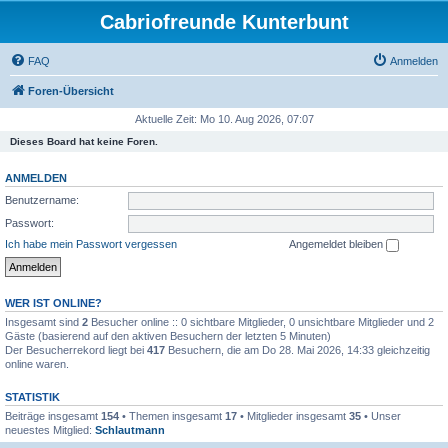
Cabriofreunde Kunterbunt
FAQ
Anmelden
Foren-Übersicht
Aktuelle Zeit: Mo 10. Aug 2026, 07:07
Dieses Board hat keine Foren.
ANMELDEN
Benutzername:
Passwort:
Ich habe mein Passwort vergessen
Angemeldet bleiben
WER IST ONLINE?
Insgesamt sind
2
Besucher online :: 0 sichtbare Mitglieder, 0 unsichtbare Mitglieder und 2
Gäste (basierend auf den aktiven Besuchern der letzten 5 Minuten)
Der Besucherrekord liegt bei
417
Besuchern, die am Do 28. Mai 2026, 14:33 gleichzeitig
online waren.
STATISTIK
Beiträge insgesamt
154
• Themen insgesamt
17
• Mitglieder insgesamt
35
• Unser
neuestes Mitglied:
Schlautmann