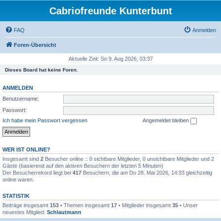
Cabriofreunde Kunterbunt
FAQ
Anmelden
Foren-Übersicht
Aktuelle Zeit: So 9. Aug 2026, 03:37
Dieses Board hat keine Foren.
ANMELDEN
Benutzername:
Passwort:
Ich habe mein Passwort vergessen
Angemeldet bleiben
WER IST ONLINE?
Insgesamt sind
2
Besucher online :: 0 sichtbare Mitglieder, 0 unsichtbare Mitglieder und 2
Gäste (basierend auf den aktiven Besuchern der letzten 5 Minuten)
Der Besucherrekord liegt bei
417
Besuchern, die am Do 28. Mai 2026, 14:33 gleichzeitig
online waren.
STATISTIK
Beiträge insgesamt
153
• Themen insgesamt
17
• Mitglieder insgesamt
35
• Unser
neuestes Mitglied:
Schlautmann