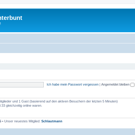
nterbunt
!
Ich habe mein Passwort vergessen
|
Angemeldet bleiben
Mitglieder und 1 Gast (basierend auf den aktiven Besuchern der letzten 5 Minuten)
33 gleichzeitig online waren.
5
• Unser neuestes Mitglied:
Schlautmann