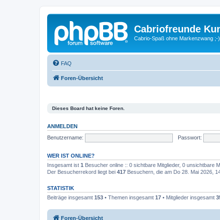
Cabriofreunde Ku
Cabrio-Spaß ohne Markenzwang ;-)
FAQ
Foren-Übersicht
Dieses Board hat keine Foren.
ANMELDEN
Benutzername:
Passwort:
WER IST ONLINE?
Insgesamt ist
1
Besucher online :: 0 sichtbare Mitglieder, 0 unsichtbare 
Der Besucherrekord liegt bei
417
Besuchern, die am Do 28. Mai 2026, 14:
STATISTIK
Beiträge insgesamt
153
• Themen insgesamt
17
• Mitglieder insgesamt
3
Foren-Übersicht