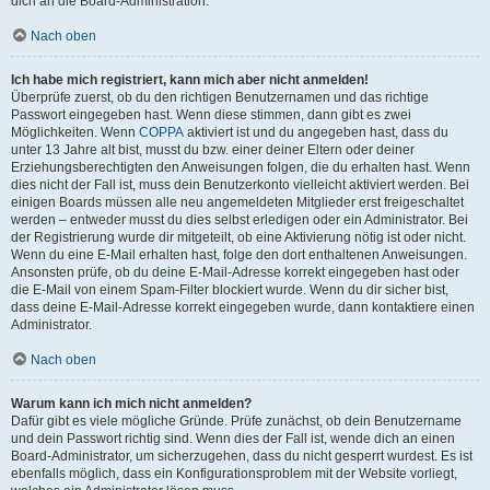
dich an die Board-Administration.
Nach oben
Ich habe mich registriert, kann mich aber nicht anmelden!
Überprüfe zuerst, ob du den richtigen Benutzernamen und das richtige
Passwort eingegeben hast. Wenn diese stimmen, dann gibt es zwei
Möglichkeiten. Wenn
COPPA
aktiviert ist und du angegeben hast, dass du
unter 13 Jahre alt bist, musst du bzw. einer deiner Eltern oder deiner
Erziehungsberechtigten den Anweisungen folgen, die du erhalten hast. Wenn
dies nicht der Fall ist, muss dein Benutzerkonto vielleicht aktiviert werden. Bei
einigen Boards müssen alle neu angemeldeten Mitglieder erst freigeschaltet
werden – entweder musst du dies selbst erledigen oder ein Administrator. Bei
der Registrierung wurde dir mitgeteilt, ob eine Aktivierung nötig ist oder nicht.
Wenn du eine E-Mail erhalten hast, folge den dort enthaltenen Anweisungen.
Ansonsten prüfe, ob du deine E-Mail-Adresse korrekt eingegeben hast oder
die E-Mail von einem Spam-Filter blockiert wurde. Wenn du dir sicher bist,
dass deine E-Mail-Adresse korrekt eingegeben wurde, dann kontaktiere einen
Administrator.
Nach oben
Warum kann ich mich nicht anmelden?
Dafür gibt es viele mögliche Gründe. Prüfe zunächst, ob dein Benutzername
und dein Passwort richtig sind. Wenn dies der Fall ist, wende dich an einen
Board-Administrator, um sicherzugehen, dass du nicht gesperrt wurdest. Es ist
ebenfalls möglich, dass ein Konfigurationsproblem mit der Website vorliegt,