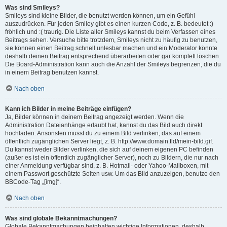
Was sind Smileys?
Smileys sind kleine Bilder, die benutzt werden können, um ein Gefühl
auszudrücken. Für jeden Smiley gibt es einen kurzen Code, z. B. bedeutet :)
fröhlich und :( traurig. Die Liste aller Smileys kannst du beim Verfassen eines
Beitrags sehen. Versuche bitte trotzdem, Smileys nicht zu häufig zu benutzen,
sie können einen Beitrag schnell unlesbar machen und ein Moderator könnte
deshalb deinen Beitrag entsprechend überarbeiten oder gar komplett löschen.
Die Board-Administration kann auch die Anzahl der Smileys begrenzen, die du
in einem Beitrag benutzen kannst.
Nach oben
Kann ich Bilder in meine Beiträge einfügen?
Ja, Bilder können in deinem Beitrag angezeigt werden. Wenn die
Administration Dateianhänge erlaubt hat, kannst du das Bild auch direkt
hochladen. Ansonsten musst du zu einem Bild verlinken, das auf einem
öffentlich zugänglichen Server liegt, z. B. http://www.domain.tld/mein-bild.gif.
Du kannst weder Bilder verlinken, die sich auf deinem eigenen PC befinden
(außer es ist ein öffentlich zugänglicher Server), noch zu Bildern, die nur nach
einer Anmeldung verfügbar sind, z. B. Hotmail- oder Yahoo-Mailboxen, mit
einem Passwort geschützte Seiten usw. Um das Bild anzuzeigen, benutze den
BBCode-Tag „[img]“.
Nach oben
Was sind globale Bekanntmachungen?
Globale Bekanntmachungen beinhalten wichtige Informationen, deshalb