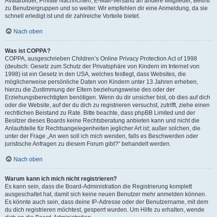
Avatarbilder, Private Nachrichten, E-Mail-Versand an andere Mitglieder, Beitritt
zu Benutzergruppen und so weiter. Wir empfehlen dir eine Anmeldung, da sie
schnell erledigt ist und dir zahlreiche Vorteile bietet.
Nach oben
Was ist COPPA?
COPPA, ausgeschrieben Children’s Online Privacy Protection Act of 1998
(deutsch: Gesetz zum Schutz der Privatsphäre von Kindern im Internet von
1998) ist ein Gesetz in den USA, welches festlegt, dass Websites, die
möglicherweise persönliche Daten von Kindern unter 13 Jahren erheben,
hierzu die Zustimmung der Eltern beziehungsweise des oder der
Erziehungsberechtigten benötigen. Wenn du dir unsicher bist, ob dies auf dich
oder die Website, auf der du dich zu registrieren versuchst, zutrifft, ziehe einen
rechtlichen Beistand zu Rate. Bitte beachte, dass phpBB Limited und der
Besitzer dieses Boards keine Rechtsberatung anbieten kann und nicht die
Anlaufstelle für Rechtsangelegenheiten jeglicher Art ist; außer solchen, die
unter der Frage „An wen soll ich mich wenden, falls es Beschwerden oder
juristische Anfragen zu diesem Forum gibt?“ behandelt werden.
Nach oben
Warum kann ich mich nicht registrieren?
Es kann sein, dass die Board-Administration die Registrierung komplett
ausgeschaltet hat, damit sich keine neuen Benutzer mehr anmelden können.
Es könnte auch sein, dass deine IP-Adresse oder der Benutzername, mit dem
du dich registrieren möchtest, gesperrt wurden. Um Hilfe zu erhalten, wende