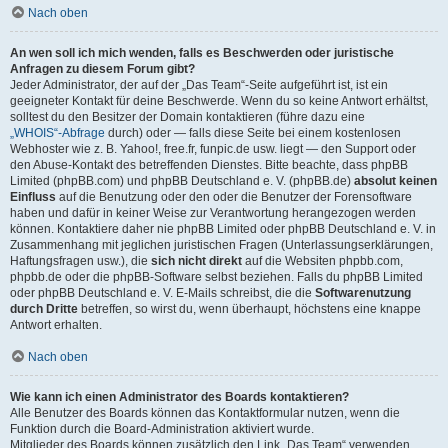
Nach oben
An wen soll ich mich wenden, falls es Beschwerden oder juristische
Anfragen zu diesem Forum gibt?
Jeder Administrator, der auf der „Das Team“-Seite aufgeführt ist, ist ein
geeigneter Kontakt für deine Beschwerde. Wenn du so keine Antwort erhältst,
solltest du den Besitzer der Domain kontaktieren (führe dazu eine
„WHOIS“-Abfrage
durch) oder — falls diese Seite bei einem kostenlosen
Webhoster wie z. B. Yahoo!, free.fr, funpic.de usw. liegt — den Support oder
den Abuse-Kontakt des betreffenden Dienstes. Bitte beachte, dass phpBB
Limited (phpBB.com) und phpBB Deutschland e. V. (phpBB.de)
absolut keinen
Einfluss
auf die Benutzung oder den oder die Benutzer der Forensoftware
haben und dafür in keiner Weise zur Verantwortung herangezogen werden
können. Kontaktiere daher nie phpBB Limited oder phpBB Deutschland e. V. in
Zusammenhang mit jeglichen juristischen Fragen (Unterlassungserklärungen,
Haftungsfragen usw.), die
sich nicht direkt
auf die Websiten phpbb.com,
phpbb.de oder die phpBB-Software selbst beziehen. Falls du phpBB Limited
oder phpBB Deutschland e. V. E-Mails schreibst, die die
Softwarenutzung
durch Dritte
betreffen, so wirst du, wenn überhaupt, höchstens eine knappe
Antwort erhalten.
Nach oben
Wie kann ich einen Administrator des Boards kontaktieren?
Alle Benutzer des Boards können das Kontaktformular nutzen, wenn die
Funktion durch die Board-Administration aktiviert wurde.
Mitglieder des Boards können zusätzlich den Link „Das Team“ verwenden.